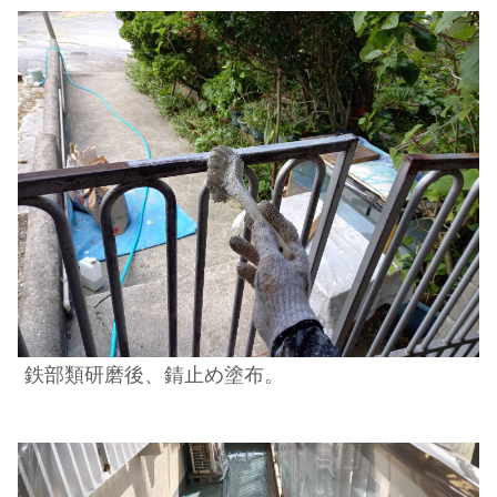
鉄部類研磨後、錆止め塗布。