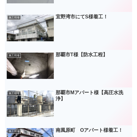
宜野湾市にてS様着工！
施工現場
那覇市T様【防水工程】
施工現場
那覇市Mアパート様【高圧水洗
施工現場
浄】
南風原町 Oアパート様着工！
施工現場