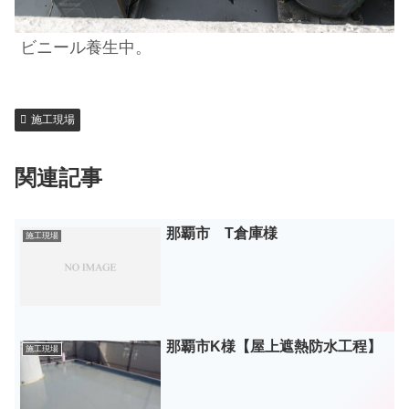
ビニール養生中。
施工現場
関連記事
那覇市 T倉庫様
施工現場
那覇市K様【屋上遮熱防水工程】
施工現場