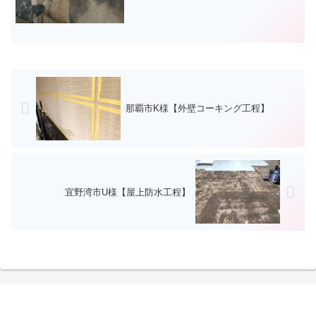
那覇市K様【外壁コーキング工程】
宜野湾市U様【屋上防水工程】