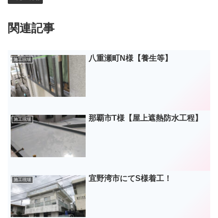
関連記事
八重瀬町N様【養生等】
施工現場
那覇市T様【屋上遮熱防水工程】
施工現場
宜野湾市にてS様着工！
施工現場