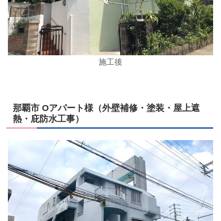
施工後
那覇市 Oアパート様
（
外壁補修・塗装・屋上遮
熱・庇防水工事
）