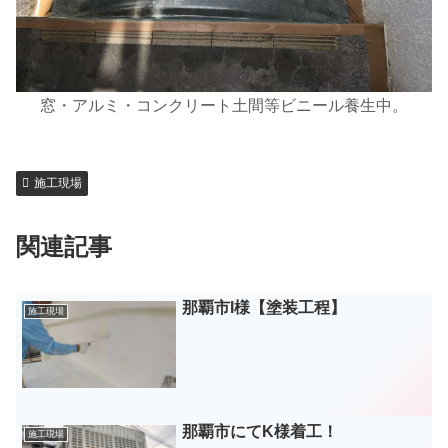
窓・アルミ・コンクリート土間等ビニール養生中。
施工現場
関連記事
那覇市I様【塗装工程】
施工現場
那覇市にてK様着工！
施工現場