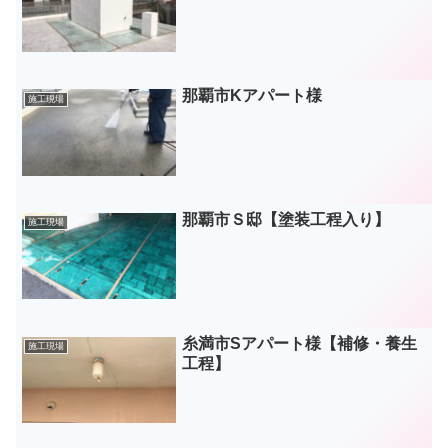
那覇市Kアパート様
施工現場
那覇市Ｓ邸【塗装工程入り】
施工現場
糸満市Sアパート様【補修・養生
施工現場
工程】