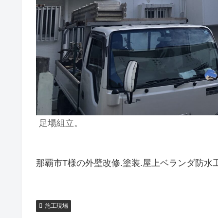
足場組立。
那覇市T様の外壁改修.塗装.屋上ベランダ防水
施工現場