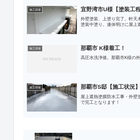
宜野湾市U様【塗装工
施工現場
外壁塗装、上塗り完了。軒天
塗装中塗り。連休明けに屋上
那覇市 K様着工！
施工現場
高圧水洗浄後。那覇市K様の
那覇市S邸【施工状況
施工現場
屋上遮熱塗膜防水工事・外壁
で完工となります！