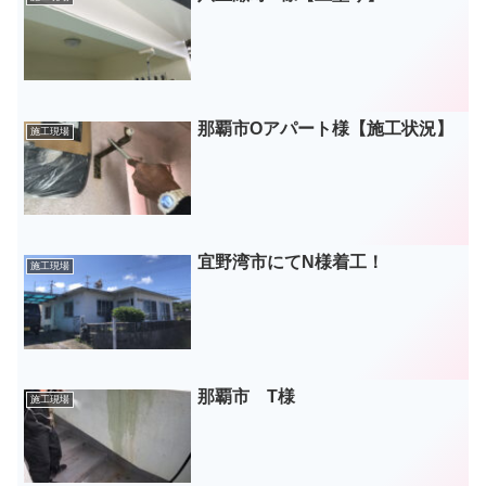
那覇市Oアパート様【施工状況】
施工現場
宜野湾市にてN様着工！
施工現場
那覇市 T様
施工現場