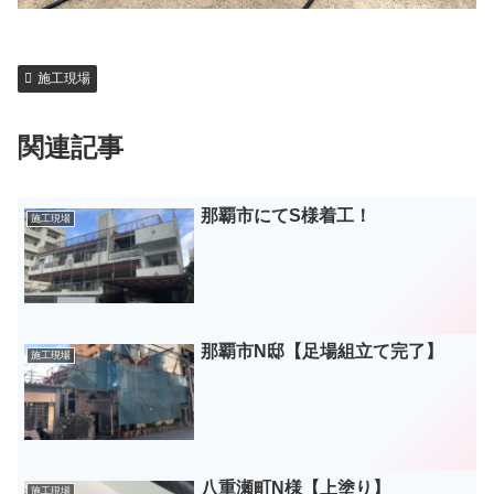
施工現場
関連記事
那覇市にてS様着工！
施工現場
那覇市N邸【足場組立て完了】
施工現場
八重瀬町N様【上塗り】
施工現場