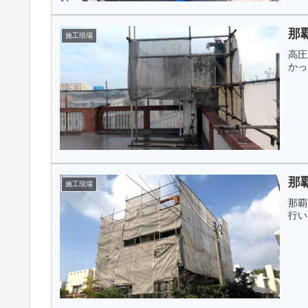
那
施工現場
高圧
かっ
那
施工現場
那覇
行い