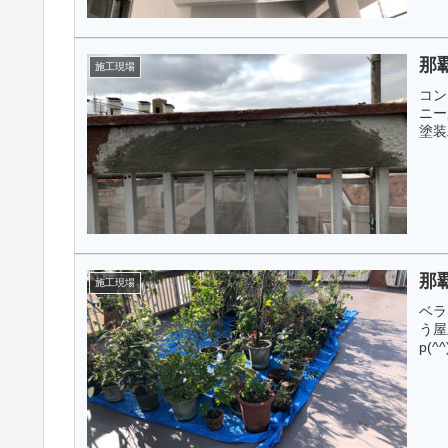
那
施工現場
コン
ニー
塗装
那
施工現場
ベラ
う屋
p(^^