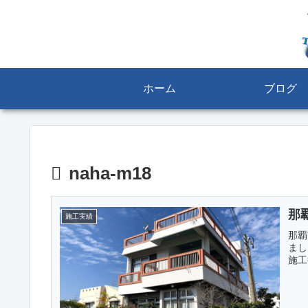
ホーム
ブログ
naha-m18
那
施工実績
那覇
まし
施工