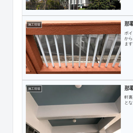
那
施工現場
ポイ
から
ます
那
施工現場
軒裏
とな