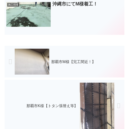
沖縄市にてM様着工！
施工現場
那覇市M様【完工間近！】
那覇市K様【トタン張替え等】