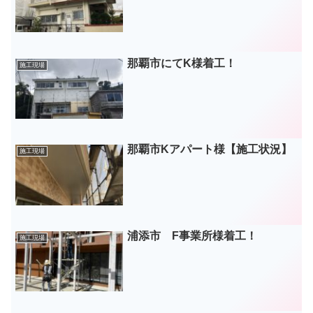
那覇市にてK様着工！
施工現場
那覇市Kアパート様【施工状況】
施工現場
浦添市 F事業所様着工！
施工現場