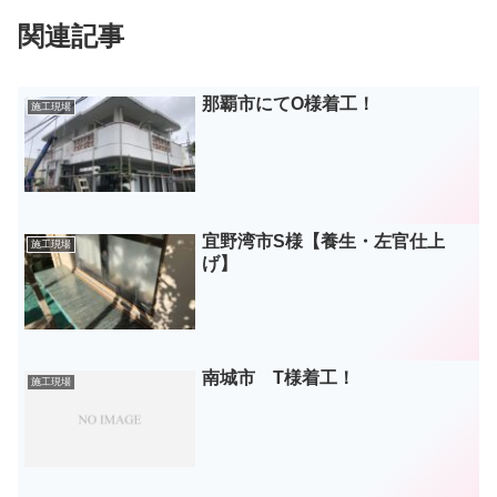
関連記事
那覇市にてO様着工！
施工現場
宜野湾市S様【養生・左官仕上
施工現場
げ】
南城市 T様着工！
施工現場