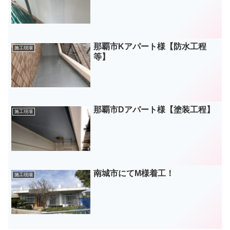
那覇市Kアパート様【防水工程
施工現場
等】
那覇市Dアパート様【塗装工程】
施工現場
南城市にてM様着工！
施工現場