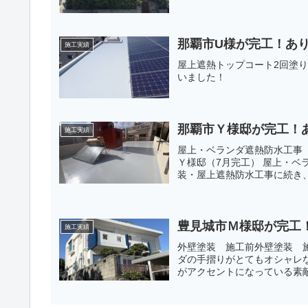
那覇市U様が完工！あ
施工実績
屋上遮熱トップコート2回塗
いました！
那覇市Ｙ様邸が完工！
施工実績
屋上・ベランダ遮熱防水工事
Ｙ様邸（7月完工） 屋上・
装・屋上遮熱防水工事に続き、
豊見城市Ｍ様邸が完工
施工実績
外壁塗装 施工前外壁塗装 
ダの手摺りがとてもオシャレ
がアクセントになっている素敵