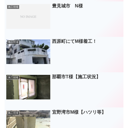
豊見城市 N様
施工現場
西原町にてM様着工！
施工現場
那覇市T様【施工状況】
施工現場
宜野湾市M様【ハツリ等】
施工現場