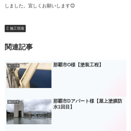
しました。宜しくお願いします😊
施工現場
関連記事
那覇市O様【塗装工程】
施工現場
那覇市Dアパート様【屋上塗膜防
施工現場
水1回目】