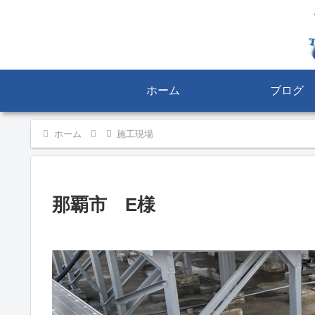
ホーム
ブログ
ホーム
施工現場
那覇市 E様