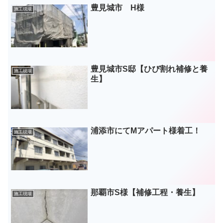
豊見城市 H様
施工現場
豊見城市S邸【ひび割れ補修と養
施工現場
生】
浦添市にてMアパート様着工！
施工現場
那覇市S様【補修工程・養生】
施工現場