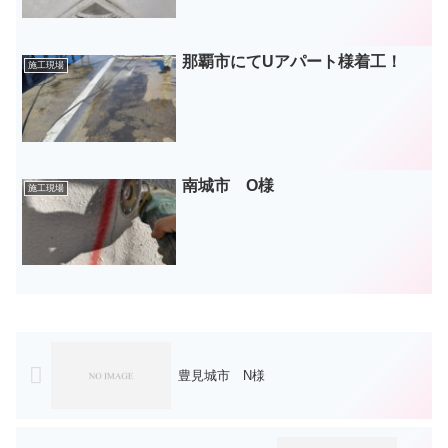
那覇市にてUアパート様着工！
施工現場
南城市 O様
施工現場
豊見城市 N様