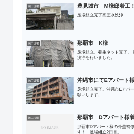
豊見城市 M様邸着工
施工現場
足場組立完了高圧水洗浄
那覇市 K様
施工現場
足場組立、養生ネット完了。
洗浄を行いました。
沖縄市にてEアパート
施工現場
足場組立完了。沖縄市Eアパー
願いします。
那覇市 Dアパート様
施工現場
那覇市Dアパート様の外壁補
す！ 足場組立2日目。