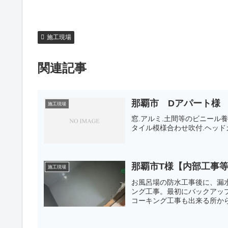
施工現場
関連記事
那覇市 Dアパート様
施工現場
窓.アルミ.土間等のビニール
タイル模様合わせ吹付.ヘッド
那覇市T様【内部工事
施工現場
お風呂場の防水工事後に、漏
ング工事。最初にバックアッ
コーキング工事も出来る所か