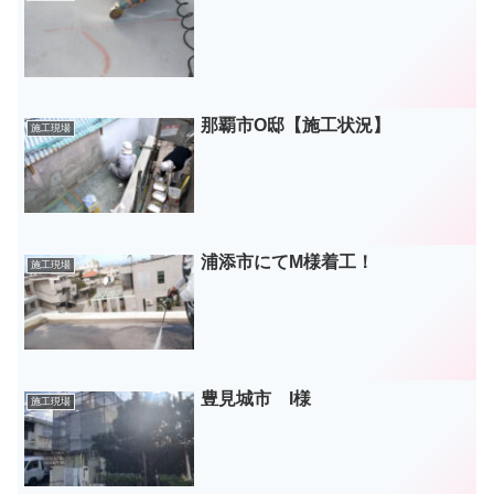
那覇市O邸【施工状況】
施工現場
浦添市にてM様着工！
施工現場
豊見城市 I様
施工現場