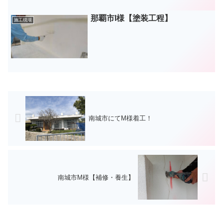
那覇市I様【塗装工程】
施工現場
南城市にてM様着工！
南城市M様【補修・養生】