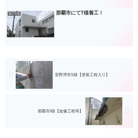
那覇市にてT様着工！
施工現場
宜野湾市S様【塗装工程入り】
那覇市I様【改修工程等】