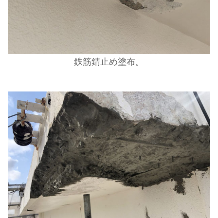
鉄筋錆止め塗布。