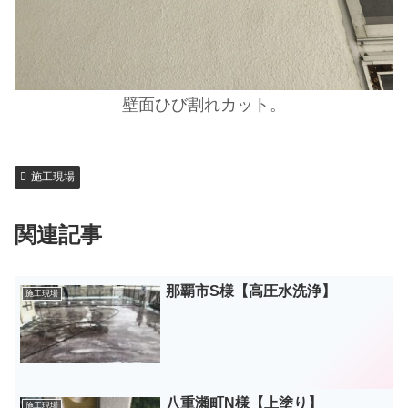
壁面ひび割れカット。
施工現場
関連記事
那覇市S様【高圧水洗浄】
施工現場
八重瀬町N様【上塗り】
施工現場